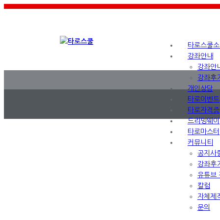
타로스쿨소
강좌안내
강좌안
강좌후
개인상담
타로이벤트
타로자격증
드리밍웨이
타로마스터
커뮤니티
공지사
강좌후
유튜브 
칼럼
자체제
문의