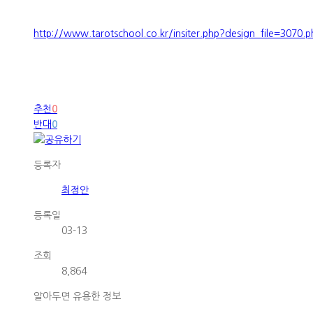
http://www.tarotschool.co.kr/insiter.php?design_file=3070.p
추천
0
반대
0
등록자
최정안
등록일
03-13
조회
8,864
알아두면 유용한 정보