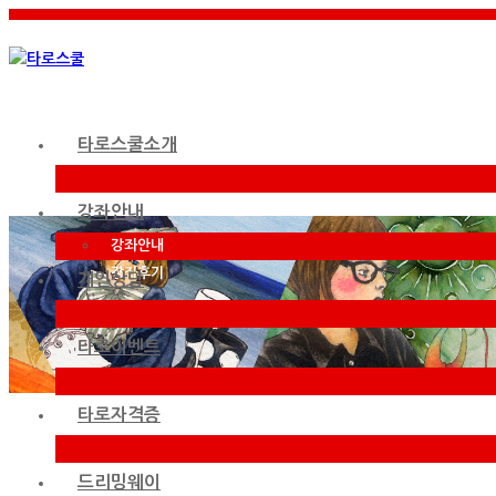
타로스쿨소개
강좌안내
강좌안내
강좌후기
개인상담
타로이벤트
타로자격증
드리밍웨이