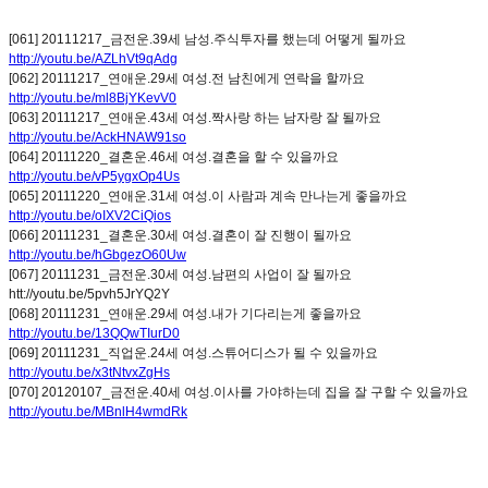
[061] 20111217_금전운.39세 남성.주식투자를 했는데 어떻게 될까요
http://youtu.be/AZLhVt9qAdg
[062] 20111217_연애운.29세 여성.전 남친에게 연락을 할까요
http://youtu.be/ml8BjYKevV0
[063] 20111217_연애운.43세 여성.짝사랑 하는 남자랑 잘 될까요
http://youtu.be/AckHNAW91so
[064] 20111220_결혼운.46세 여성.결혼을 할 수 있을까요
http://youtu.be/vP5ygxOp4Us
[065] 20111220_연애운.31세 여성.이 사람과 계속 만나는게 좋을까요
http://youtu.be/oIXV2CiQios
[066] 20111231_결혼운.30세 여성.결혼이 잘 진행이 될까요
http://youtu.be/hGbgezO60Uw
[067] 20111231_금전운.30세 여성.남편의 사업이 잘 될까요
htt://youtu.be/5pvh5JrYQ2Y
[068] 20111231_연애운.29세 여성.내가 기다리는게 좋을까요
http://youtu.be/13QQwTIurD0
[069] 20111231_직업운.24세 여성.스튜어디스가 될 수 있을까요
http://youtu.be/x3tNtvxZgHs
[070] 20120107_금전운.40세 여성.이사를 가야하는데 집을 잘 구할 수 있을까요
http://youtu.be/MBnlH4wmdRk