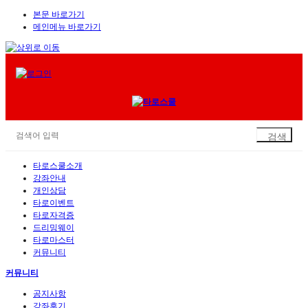
본문 바로가기
메인메뉴 바로가기
타로스쿨소개
강좌안내
개인상담
타로이벤트
타로자격증
드리밍웨이
타로마스터
커뮤니티
커뮤니티
공지사항
강좌후기