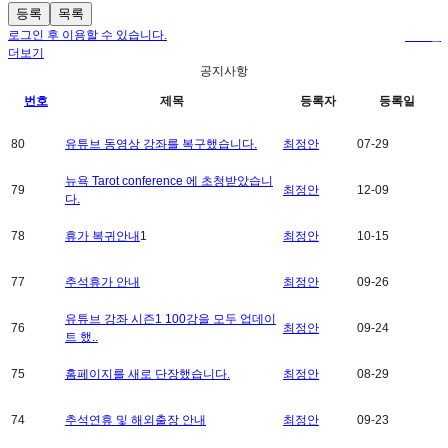
등록
목록
로그인 후 이용할 수 있습니다.
로그인
더보기
공지사항
번호
제목
등록자
등록일
80
유튜브 동영상 강좌를 복구했습니다.
최정안
07-29
뉴욕 Tarot conference 에 초청받았습니
79
최정안
12-09
다.
78
휴가 복귀안내
1
최정안
10-15
77
추석휴가 안내
최정안
09-26
유튜브 강좌 시즌1 100강을 모두 업데이
76
최정안
09-24
트 했..
75
홈페이지를 새로 단장했습니다.
최정안
08-29
74
추석연휴 및 해외출장 안내
최정안
09-23