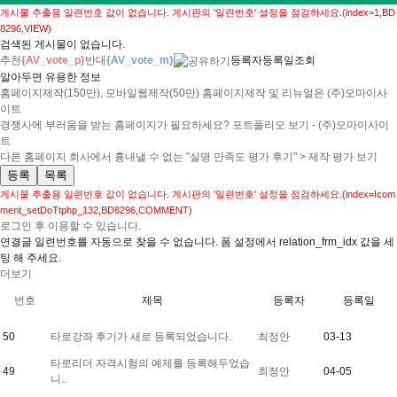
게시물 추출용 일련번호 값이 없습니다. 게시판의 '일련번호' 설정을 점검하세요.(index=1,BD
8296,VIEW)
검색된 게시물이 없습니다.
추천
{AV_vote_p}
반대
{AV_vote_m}
등록자
등록일
조회
알아두면 유용한 정보
홈페이지제작(150만), 모바일웹제작(50만) 홈페이지제작 및 리뉴얼은 (주)오마이사
이트
경쟁사에 부러움을 받는 홈페이지가 필요하세요? 포트폴리오 보기 - (주)오마이사이
트
다른 홈페이지 회사에서 흉내낼 수 없는 "실명 만족도 평가 후기" > 제작 평가 보기
등록
목록
게시물 추출용 일련번호 값이 없습니다. 게시판의 '일련번호' 설정을 점검하세요.(index=Icom
ment_setDoTtphp_132,BD8296,COMMENT)
로그인 후 이용할 수 있습니다.
로그
연결글 일련번호를 자동으로 찾을 수 없습니다. 폼 설정에서 relation_frm_idx 값을 세
팅 해 주세요.
더보기
번호
제목
등록자
등록일
50
타로강좌 후기가 새로 등록되었습니다.
최정안
03-13
타로리더 자격시험의 예제를 등록해두었습
49
최정안
04-05
니..