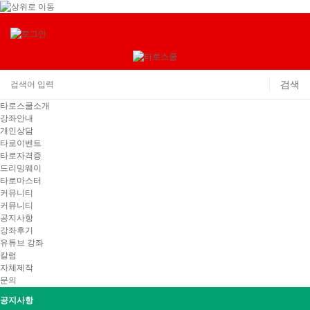
타로스쿨소개
강좌안내
개인상담
타로이벤트
타로자격증
드리밍웨이
타로마스터
커뮤니티
커뮤니티
공지사항
강좌후기
유튜브 강좌
칼럼
자체제작
문의
공지사항