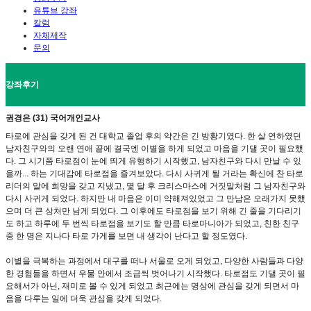
유튜브 강좌
칼럼
자체제작
문의
강좌후기
권경은 (31) 국어개인교사
타로에 관심을 갖게 된 건 대학교 졸업 후의 약간은 긴 방황기였다. 한 살 연하였던
남자친구와의 오랜 연애 끝에 결국엔 이별을 하게 되었고 마음을 기댈 곳이 필요했
다. 그 시기쯤 타로점이 눈에 띄게 유행하기 시작했고, 남자친구와 다시 만날 수 있
을까... 하는 기대감에 타로점을 즐겨보았다. 다시 사귀게 될 거라는 확신에 찬 타로
리더의 말에 희망을 갖고 지냈고, 몇 달 후 크리스마스에 거짓말처럼 그 남자친구와
다시 사귀게 되었다. 하지만 내 마음은 이미 약해져있었고 그 만남은 오래가지 못했
으며 더 큰 상처만 남게 되었다. 그 이후에도 타로점을 보기 위해 긴 줄을 기다리기
도 하고 하루에 두 번씩 타로점을 보기도 할 만큼 타로마니아가 되었고, 친한 친구
중 한 명은 지나다 타로 가게를 보면 내 생각이 난다고 할 정도였다.
이별을 극복하는 과정에서 대구를 떠나 서울로 오게 되었고, 다양한 사람들과 다양
한 경험들을 하면서 우물 안에서 조금씩 벗어나기 시작했다. 타로점도 기댈 곳이 필
요해서가 아닌, 재미로 볼 수 있게 되었고 최근에는 명상에 관심을 갖게 되면서 마
음을 다루는 일에 더욱 관심을 갖게 되었다.