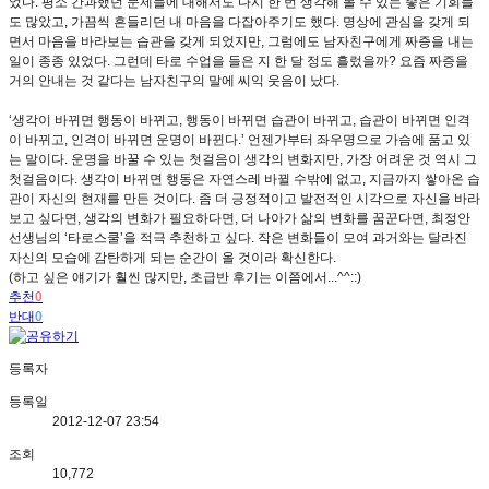
었다. 평소 간과했던 문제들에 대해서도 다시 한 번 생각해 볼 수 있는 좋은 기회들
도 많았고, 가끔씩 흔들리던 내 마음을 다잡아주기도 했다. 명상에 관심을 갖게 되
면서 마음을 바라보는 습관을 갖게 되었지만, 그럼에도 남자친구에게 짜증을 내는
일이 종종 있었다. 그런데 타로 수업을 들은 지 한 달 정도 흘렀을까? 요즘 짜증을
거의 안내는 것 같다는 남자친구의 말에 씨익 웃음이 났다.
‘생각이 바뀌면 행동이 바뀌고, 행동이 바뀌면 습관이 바뀌고, 습관이 바뀌면 인격
이 바뀌고, 인격이 바뀌면 운명이 바뀐다.’ 언젠가부터 좌우명으로 가슴에 품고 있
는 말이다. 운명을 바꿀 수 있는 첫걸음이 생각의 변화지만, 가장 어려운 것 역시 그
첫걸음이다. 생각이 바뀌면 행동은 자연스레 바뀔 수밖에 없고, 지금까지 쌓아온 습
관이 자신의 현재를 만든 것이다. 좀 더 긍정적이고 발전적인 시각으로 자신을 바라
보고 싶다면, 생각의 변화가 필요하다면, 더 나아가 삶의 변화를 꿈꾼다면, 최정안
선생님의 ‘타로스쿨’을 적극 추천하고 싶다. 작은 변화들이 모여 과거와는 달라진
자신의 모습에 감탄하게 되는 순간이 올 것이라 확신한다.
(하고 싶은 얘기가 훨씬 많지만, 초급반 후기는 이쯤에서...^^::)
추천
0
반대
0
등록자
등록일
2012-12-07 23:54
조회
10,772