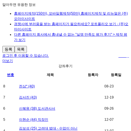
알아두면 유용한 정보
홈페이지제작(150만), 모바일웹제작(50만) 홈페이지제작 및 리뉴얼은 (주)
오마이사이트
경쟁사에 부러움을 받는 홈페이지가 필요하세요? 포트폴리오 보기 - (주)오
마이사이트
다른 홈페이지 회사에서 흉내낼 수 없는 "실명 만족도 평가 후기" > 제작 평
가 보기
등록
목록
로그인 후 이용할 수 있습니다.
로그인
더보기
강좌후기
번호
제목
등록자
등록일
8
전상* (40)
08-23
7
김서진 (43)
12-19
6
신혜원 (38) 도서관사서
09-26
5
이현순 (44) 직장인
12-07
김보성 (25) 고려대 법대 - 수업이 아닌