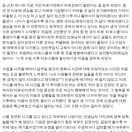
집 근처 언니와 가끔 가던 타로가게에서 타로강좌가 열린다는 걸 알게 되었다. 몇
년 전 타로에 관심을 갖고 카페에 가입했다가 어려울 것 같아 포기해버렸던 기억이
떠올랐고, 더 이상 하고 싶은 일이 있으면 미루거나 물러서지 말아야겠다는 생각이
들었다. 나이가 들어갈수록 생기는 괜한 조바심 때문이었던 것 같다. 배워야겠다고
결심을 하자 좀 더 전문적이고 체계적인 곳에서 배우고 싶다는 욕심이 생겨 인터넷
으로 검색하기 시작했다. 처음에 고민했던 두 군데 중 한 곳이 바로 ‘타로스쿨’이다.
홈페이지를 며칠 동안 들여다보며 최정안 선생님의 생각이 담긴 글들도 읽어보고
문의글도 읽어보면서 다른 곳과는 차별화된 곳이라는 생각이 들었다. 1:1 수업도
꽤 매력적으로 다가왔고, 단순주입식 교육이 아니란 점에 내가 찾던 곳이라는 확신
이 들었다. 처음에는 타로스쿨과 다른 한 곳을 병행해야겠다고 생각했지만(욕심은
많아서..ㅋ) 첫 수업 이후 타로스쿨에 올인하기로 마음을 굳히게 되었다.
수업을 시작할 때마다 일주일 동안의 변화나 사건에 대해 되짚어보는 시간은 처음
에는 조금 불편하게 느껴졌다. 나의 사생활과 관련된 일들을 친한 사이도 아닌(이
젠 경계가 많이 사라졌다고 생각해요^^) 선생님께 얘기하는 게 쉽지 않았고, 타로
카드를 배우는 데 시간을 좀 더 투자했으면 하는 과욕도 자리 잡고 있었던 것 같다.
하지만 타로리더에게 가장 중요한 것은 자신이 행복해야 하는 것이며, 그 행복을 위
해서는 늘 자신의 마음과 상황들을 체크하면서 성장해 나가야 한다는 것을 깨달은
이후에는 마음이 온전히 열리기 시작했다. 한 달이 채 가기도 전에 선생님에 대한
믿음은 확고해졌고 마음이 열리는 데도 그리 오랜 시간이 걸리지 않았다.
나름 유연한 사고를 갖고 있다고 자부하던 나였지만, 선생님의 가치관에 깜짝 깜짝
놀랄 때가 꽤 많았다. 가끔은 받아들이기 힘든 부분도 있었지만, 곱씹어 볼수록 이
치에 맞는 얘기들이었기에 논쟁을 벌이기보다는 수긍하거나 감탄할 때가 대부분이