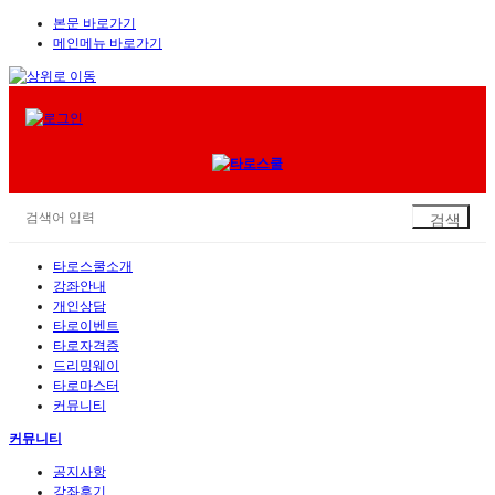
본문 바로가기
메인메뉴 바로가기
타로스쿨소개
강좌안내
개인상담
타로이벤트
타로자격증
드리밍웨이
타로마스터
커뮤니티
커뮤니티
공지사항
강좌후기