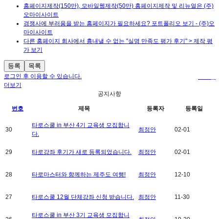
홈페이지제작(150만), 모바일웹제작(50만) 홈페이지제작 및 리뉴얼은 (주)
오마이사이트
경쟁사에 부러움을 받는 홈페이지가 필요하세요? 포트폴리오 보기 - (주)오
마이사이트
다른 홈페이지 회사에서 흉내낼 수 없는 "실명 만족도 평가 후기" > 제작 평
가 보기
등록
목록
로그인 후 이용할 수 있습니다.
로그인
더보기
공지사항
번호
제목
등록자
등록일
타로스쿨 in 부산 4기 교육생 모집합니
30
최정안
02-01
다.
29
타로강좌 후기가 새로 등록되었습니다.
최정안
02-01
28
타로마스터와 함께하는 제주도 여행!
최정안
12-10
27
타로스쿨 12월 단체강좌 신청 받습니다.
최정안
11-30
타로스쿨 in 부산 3기 교육생 모집합니