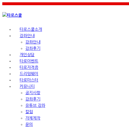
타로스쿨소개
강좌안내
강좌안내
강좌후기
개인상담
타로이벤트
타로자격증
드리밍웨이
타로마스터
커뮤니티
공지사항
강좌후기
유튜브 강좌
칼럼
자체제작
문의