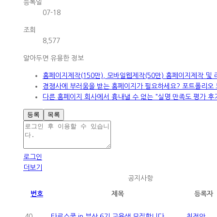
등록일
07-18
조회
8,577
알아두면 유용한 정보
홈페이지제작(150만), 모바일웹제작(50만) 홈페이지제작 및
경쟁사에 부러움을 받는 홈페이지가 필요하세요? 포트폴리오 보
다른 홈페이지 회사에서 흉내낼 수 없는 "실명 만족도 평가 후기
등록
목록
로그인
더보기
공지사항
번호
제목
등록자
40
타로스쿨 in 부산 6기 교육생 모집합니다.
최정안