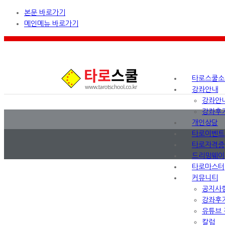
본문 바로가기
메인메뉴 바로가기
타로스쿨소
강좌안내
강좌안
강좌후
개인상담
타로이벤트
타로자격증
드리밍웨이
타로마스터
커뮤니티
공지사
강좌후
유튜브 
칼럼