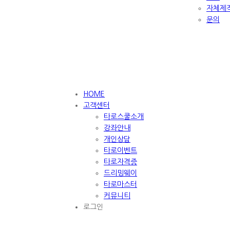
자체제
문의
HOME
고객센터
타로스쿨소개
강좌안내
개인상담
타로이벤트
타로자격증
드리밍웨이
타로마스터
커뮤니티
로그인