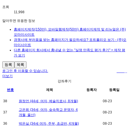
조회
11,998
알아두면 유용한 정보
홈페이지제작(150만), 모바일웹제작(50만) 홈페이지제작 및 리뉴얼은 (주)
오마이사이트
경쟁사에 부러움을 받는 홈페이지가 필요하세요? 포트폴리오 보기 - (주)오
마이사이트
다른 홈페이지 회사에서 흉내낼 수 없는 "실명 만족도 평가 후기" > 제작 평
가 보기
등록
목록
로그인 후 이용할 수 있습니다.
로그인
더보기
강좌후기
번호
제목
등록자
등록일
38
원정언 (44세, 여자, 예술치료사, 8개월)
08-23
고은희 (34세, 여자, 숲속학교 운영자, 4
37
08-23
개월, 울산)
36
박은실 (34세 여자, 주부, 초급반, 4개월)
08-23