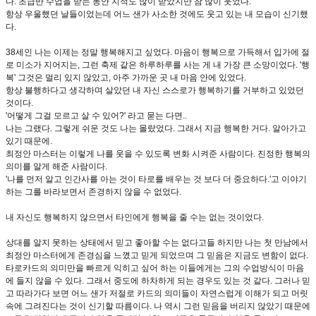
다. 초급반 수업을 받는 동안 지적도 많이 받았지만 참 많이 웃었다.
항상 우울했던 날들이었는데 어느 샌가 사소한 것에도 웃고 있는 내 모습이 신기했
다.
38세인 나는 이제는 정말 행복해지고 싶었다. 마음이 행복으로 가득해서 입가에 절
로 미소가 지어지는, 그런 축제 같은 하루하루를 사는 게 내 가장 큰 소망이었다. '행
복' 그것은 멀리 있지 않았고, 아주 가까운 곳 내 마음 안에 있었다.
항상 불행하다고 생각하며 살았던 내 자신 스스로가 행복하기를 거부하고 있었던
것이다.
'어떻게 그걸 모르고 살 수 있어?' 라고 묻는 다면..
나는 그랬다. 그렇게 쉬운 것도 나는 몰랐었다. 그래서 지금 행복한 거다. 알아가고
있기 때문에.
최정안 마스터는 이렇게 나를 웃을 수 있도록 변화 시켜준 사람이다. 진정한 행복의
의미를 알게 해준 사람이다.
'나를 먼저 알고 인간사를 아는 것이 타로를 배우는 것 보다 더 중요하다.'고 이야기
하는 그를 바라보면서 존경하지 않을 수 없었다.
내 자신도 행복하지 않으면서 타인에게 행복을 줄 수는 없는 것이었다.
상대를 알지 못하는 상태에서 믿고 좋아할 수는 없다고들 하지만 나는 첫 만남에서
최정안 마스터에게 존경심을 느꼈고 믿게 되었으며 그 믿음은 지금도 변함이 없다.
타로카드의 의미만을 빠르게 익히고 싶어 하는 이들에게는 그의 수업방식이 마음
에 들지 않을 수 있다. 그래서 중도에 하차하게 되는 경우도 있는 것 같다. 그러나 믿
고 따라가다 보면 어느 샌가 저절로 카드의 의미들이 자연스럽게 이해가 되고 머릿
속에 그려진다는 것이 신기할 따름이다. 나 역시 그런 믿음을 버리지 않았기 때문에