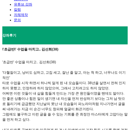
유튜브 강좌
칼럼
자체제작
문의
강좌후기
\'초급반\' 수업을 마치고.. 김선희(38)
'초급반' 수업을 마치고.. 김선희(38)
'다혈질이고, 낭비도 심하고, 고집 세고, 잘난 줄 알고, 아는 척 하고, 너무나도 이기
적인'
타로 수업을 시작 하면서 하나씩 알게 된 내 모습들이다. 38년을 살면서 전혀 인지
하지 못했고, 인정하려 하지 않았으며, 그래서 고치려고도 하지 않았던.
어쩌면 이런 것들이 내 삶을 힘들게 만드는 가장 큰 원인들이였을 텐데도 말이다.
안 좋은 상황이나 힘든 일이 생기면 내 자신을 먼저 반성하기 보다는 그저 남 탓으
로 돌리기에 급급했던 지난날의 못난 내 모습들이 파노라마처럼 지나가면서 글을
써 내려가는 지금 이 순간 너무도 창피해 얼굴이 화끈거린다.
그럼에도 불구하고 이런 글을 쓸 수 있는 기회를 준 최정안 마스터에게 고맙다는 말
을 먼저 하고 싶다.