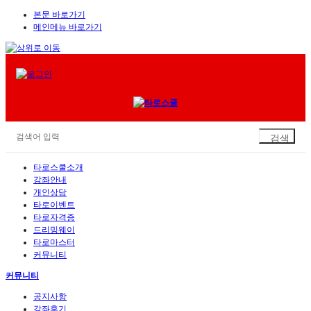
본문 바로가기
메인메뉴 바로가기
타로스쿨소개
강좌안내
개인상담
타로이벤트
타로자격증
드리밍웨이
타로마스터
커뮤니티
커뮤니티
공지사항
강좌후기