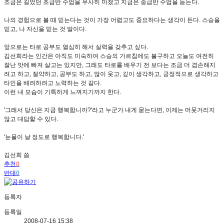
조금은 길었던 초급반 수업을 무사히 마쳤고 지금은 중급반 수업을 듣는다.
나의 경험으로 볼 때 믿는다는 것이 가장 어렵고도 중요하다는 생각이 든다. 스승을
믿고, 나 자신을 믿는 것 말이다.
앞으로는 타로 공부도 열심히 해서 실력을 갖추고 싶다.
김선희라는 인간은 아직도 미숙하여 스승의 가르침에도 불구하고 오늘도 여전히
잘난 맛에 빠져 살고는 있지만, 그래도 타로를 배우기 전 보다는 조금 더 겸손해지
려고 하고, 절약하고, 공부도 하고, 많이 웃고, 깊이 생각하고, 긍정적으로 생각하고
타인을 배려하려고 노력하는 것 같다.
이런 내 모습이 기특하게 느껴지기까지 한다.
'그래서 당신은 지금 행복합니까?'라고 누군가 내게 묻는다면, 이제는 머뭇거리지
않고 대답할 수 있다.
'눈물이 날 정도로 행복합니다.'
김선희 씀
추천
0
반대
0
등록자
등록일
2008-07-16 15:38