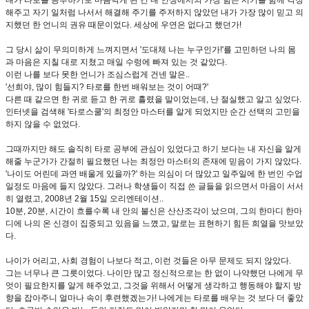
내가 타로를 공부하기로 마음먹게 된 건 내 인생에서의 가장 힘든 시기를 함께 걱정
해주고 자기 일처럼 나서서 해결해 주기를 주저하지 않았던 내가 가장 많이 믿고 의
지했던 한 언니의 권유 때문이었다. 세상에 우연은 없다고 했던가!
그 당시 삶이 무의미하게 느껴지면서 '도대체 나는 누구인가!'를 고민하던 나의 몸
과 마음은 지칠 대로 지쳤고 매일 수렁에 빠져 있는 것 같았다.
이런 나를 보다 못한 언니가 조심스럽게 건넨 말은..
'선희야, 많이 힘들지? 타로를 한번 배워보는 것이 어때?'
다른 때 같으면 한 귀로 듣고 한 귀로 흘렸을 말이었는데, 난 절실했고 알고 싶었다.
인터넷을 검색해 '타로스쿨'의 최정안 마스터를 알게 되었지만 순간 선택의 고민을
하지 않을 수 없었다.
그때까지만 해도 솔직히 타로 공부에 관심이 있었다고 하기 보다는 내 자신을 알게
해줄 누군가가 간절히 필요했던 나는 최정안 마스터의 존재에 믿음이 가지 않았다.
'나이도 어린데 과연 배울게 있을까?' 하는 의심이 더 많았고 일주일에 한 번인 수업
일정도 마음에 들지 않았다. 그러나 학생들이 직접 쓴 글들을 읽으면서 마음이 서서
히 열렸고, 2008년 2월 15일 오리엔테이션..
10분, 20분, 시간이 흐를수록 내 안의 불신은 산산조각이 났으며, 그의 한마디 한마
디에 나의 온 신경이 집중되고 있음을 느꼈고, 말로는 표현하기 힘든 희열을 맛보았
다.
나이가 어리고, 사회 경험이 나보다 적고, 이런 것들은 아무 문제도 되지 않았다.
그는 너무나 큰 그릇이었다. 나이만 많고 정신적으로는 한 없이 나약했던 나에게 무
엇이 필요한지를 알게 해주었고, 그것을 위해서 어떻게 생각하고 행동해야 할지 방
향을 잡아주니 얼마나 속이 후련했겠는가! 나에게는 타로를 배우는 것 보다 더 좋았