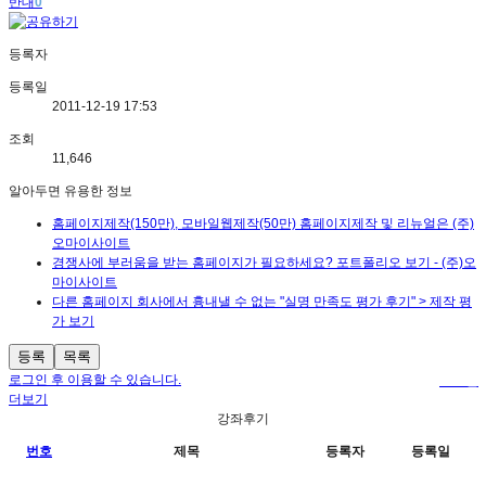
반대
0
등록자
등록일
2011-12-19 17:53
조회
11,646
알아두면 유용한 정보
홈페이지제작(150만), 모바일웹제작(50만) 홈페이지제작 및 리뉴얼은 (주)
오마이사이트
경쟁사에 부러움을 받는 홈페이지가 필요하세요? 포트폴리오 보기 - (주)오
마이사이트
다른 홈페이지 회사에서 흉내낼 수 없는 "실명 만족도 평가 후기" > 제작 평
가 보기
등록
목록
로그인 후 이용할 수 있습니다.
로그인
더보기
강좌후기
번호
제목
등록자
등록일