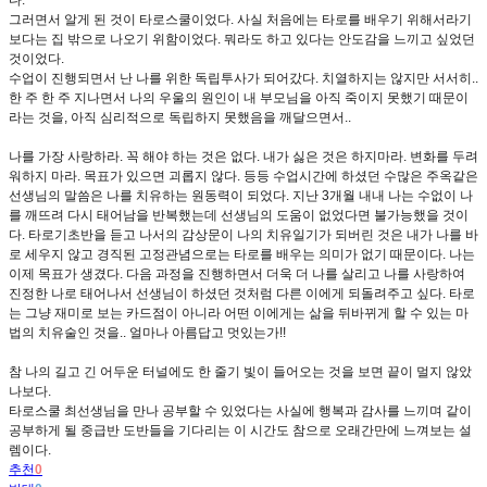
다.
그러면서 알게 된 것이 타로스쿨이었다. 사실 처음에는 타로를 배우기 위해서라기
보다는 집 밖으로 나오기 위함이었다. 뭐라도 하고 있다는 안도감을 느끼고 싶었던
것이었다.
수업이 진행되면서 난 나를 위한 독립투사가 되어갔다. 치열하지는 않지만 서서히..
한 주 한 주 지나면서 나의 우울의 원인이 내 부모님을 아직 죽이지 못했기 때문이
라는 것을, 아직 심리적으로 독립하지 못했음을 깨달으면서..
나를 가장 사랑하라. 꼭 해야 하는 것은 없다. 내가 싫은 것은 하지마라. 변화를 두려
워하지 마라. 목표가 있으면 괴롭지 않다. 등등 수업시간에 하셨던 수많은 주옥같은
선생님의 말씀은 나를 치유하는 원동력이 되었다. 지난 3개월 내내 나는 수없이 나
를 깨뜨려 다시 태어남을 반복했는데 선생님의 도움이 없었다면 불가능했을 것이
다. 타로기초반을 듣고 나서의 감상문이 나의 치유일기가 되버린 것은 내가 나를 바
로 세우지 않고 경직된 고정관념으로는 타로를 배우는 의미가 없기 때문이다. 나는
이제 목표가 생겼다. 다음 과정을 진행하면서 더욱 더 나를 살리고 나를 사랑하여
진정한 나로 태어나서 선생님이 하셨던 것처럼 다른 이에게 되돌려주고 싶다. 타로
는 그냥 재미로 보는 카드점이 아니라 어떤 이에게는 삶을 뒤바뀌게 할 수 있는 마
법의 치유술인 것을.. 얼마나 아름답고 멋있는가!!
참 나의 길고 긴 어두운 터널에도 한 줄기 빛이 들어오는 것을 보면 끝이 멀지 않았
나보다.
타로스쿨 최선생님을 만나 공부할 수 있었다는 사실에 행복과 감사를 느끼며 같이
공부하게 될 중급반 도반들을 기다리는 이 시간도 참으로 오래간만에 느껴보는 설
렘이다.
추천
0