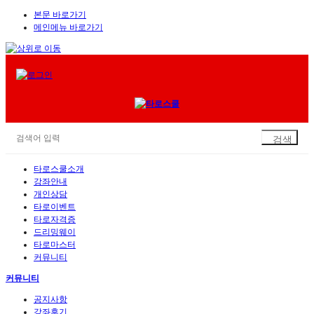
본문 바로가기
메인메뉴 바로가기
타로스쿨소개
강좌안내
개인상담
타로이벤트
타로자격증
드리밍웨이
타로마스터
커뮤니티
커뮤니티
공지사항
강좌후기