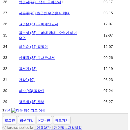
38
박경자(44) - 작가. 국어강사
1
03-17
37
지은주(40) 초급반 수업을 마치며
08-15
36
권경은 (31) 국어개인교사
12-07
김보성 (25) 고려대 법대 - 수업이 아닌
35
12-07
수업
34
이현순 (44) 직장인
12-07
33
신혜원 (38) 도서관사서
09-26
32
김서진 (43)
12-19
31
전상* (40)
08-23
30
이순 (43) 직장인
07-24
29
정은회 (45) 주부
05-27
1
2
3
4
로그인
회원가입
PC버전
바로가기
(c) tarotschool.co.kr
l
이용약관
l
개인정보처리방침